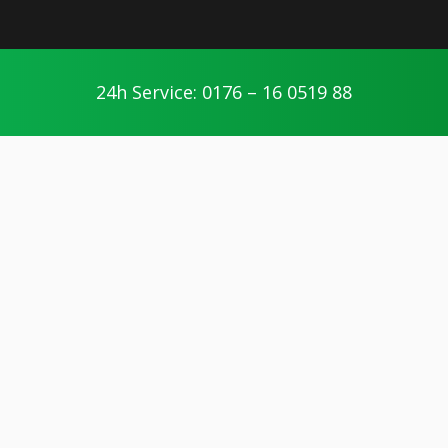
24h Service: 0176 – 16 0519 88
Seibel365 Wiesbaden
Ihr Vermittlungsportal für Handwerker in Wiesbaden
und Umgebung.
PARTNER WERDEN
Rechtliches