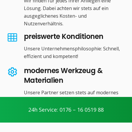
Wir finden für jedes Ihrer Anliegen eine
Lösung. Dabei achten wir stets auf ein
ausgeglichenes Kosten- und
Nutzenverhältnis.
preiswerte Konditionen
Unsere Unternehmensphilosophie: Schnell,
effizient und kompetent!
modernes Werkzeug &
Materialien
Unsere Partner setzen stets auf modernes
Werkzeug und hochwertige Produkte zu
fairen Preisen.
24h Service: 0176 – 16 0519 88
umfangsreiche Leistungen