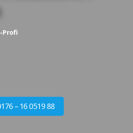
n
-Profi
0176 – 16 0519 88