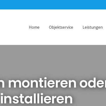
Home
Objektservice
Leistungen
 montieren ode
nstallieren